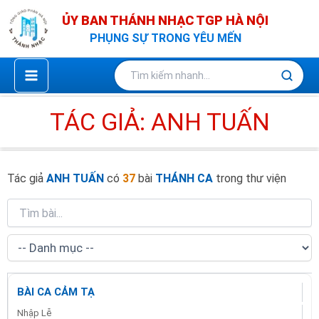
Nhảy
ỦY BAN THÁNH NHẠC TGP HÀ NỘI
tới
PHỤNG SỰ TRONG YÊU MẾN
nội
dung
TÁC GIẢ: ANH TUẤN
Tác giả
ANH TUẤN
có
37
bài
THÁNH CA
trong thư viện
BÀI CA CẢM TẠ
Nhập Lễ