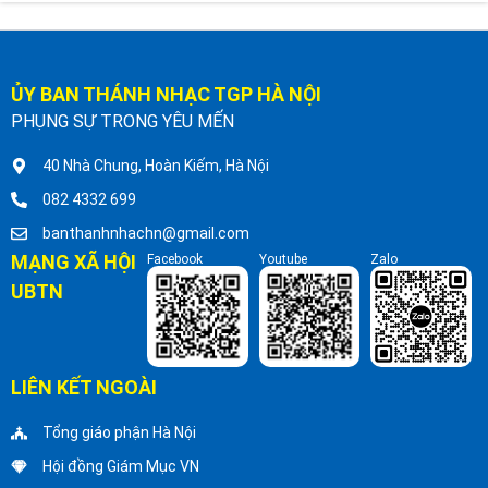
ỦY BAN THÁNH NHẠC TGP HÀ NỘI
PHỤNG SỰ TRONG YÊU MẾN
40 Nhà Chung, Hoàn Kiếm, Hà Nội
082 4332 699
banthanhnhachn@gmail.com
MẠNG XÃ HỘI
Facebook
Youtube
Zalo
UBTN
LIÊN KẾT NGOÀI
Tổng giáo phận Hà Nội
Hội đồng Giám Mục VN