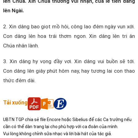
lên Chúa. Xin Chúa thương vui nhận, của lễ tiến dâng
lên Ngài.
2. Xin dâng bao giọt mồ hôi, công lao đêm ngày vun xới.
Con dâng lên hoa trái thơm ngon. Xin dâng lên tri ân
Chúa nhân lành.
3. Xin dâng hy vọng đầy vơi. Xin dâng vui buồn sẽ tới.
Con dâng lên giây phút hôm nay, hay tương lai con thao
thức đêm dài.
Tải xuống
UBTN TGP chia sẻ file Encore hoặc Sibelius để các Ca trưởng nếu
cần có thể dàn trang lại cho phù hợp với ca đoàn của mình.
Vui lòng không chỉnh sửa nhạc và lời bài hát của tác giả.