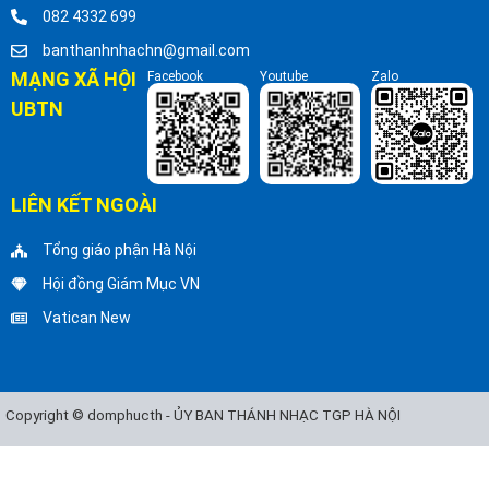
082 4332 699
banthanhnhachn@gmail.com
MẠNG XÃ HỘI
Facebook
Youtube
Zalo
UBTN
LIÊN KẾT NGOÀI
Tổng giáo phận Hà Nội
Hội đồng Giám Mục VN
Vatican New
Copyright © domphucth - ỦY BAN THÁNH NHẠC TGP HÀ NỘI