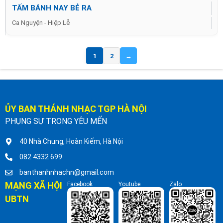
TẤM BÁNH NAY BẺ RA
Ca Nguyện - Hiệp Lễ
1
2
→
ỦY BAN THÁNH NHẠC TGP HÀ NỘI
PHỤNG SỰ TRONG YÊU MẾN
40 Nhà Chung, Hoàn Kiếm, Hà Nội
082 4332 699
banthanhnhachn@gmail.com
MẠNG XÃ HỘI
Facebook
Youtube
Zalo
UBTN