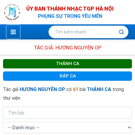
Nhảy
ỦY BAN THÁNH NHẠC TGP HÀ NỘI
tới
PHỤNG SỰ TRONG YÊU MẾN
nội
dung
TÁC GIẢ: HƯƠNG NGUYÊN OP
THÁNH CA
ĐÁP CA
Tác giả
HƯƠNG NGUYÊN OP
có
61
bài
THÁNH CA
trong
thư viện