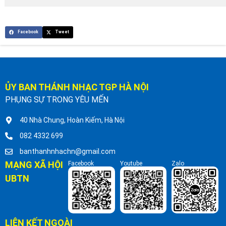
Facebook
Tweet
ỦY BAN THÁNH NHẠC TGP HÀ NỘI
PHỤNG SỰ TRONG YÊU MẾN
40 Nhà Chung, Hoàn Kiếm, Hà Nội
082 4332 699
banthanhnhachn@gmail.com
MẠNG XÃ HỘI
Facebook
Youtube
Zalo
UBTN
LIÊN KẾT NGOÀI