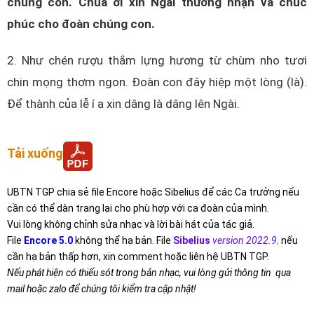
chúng con. Chúa ơi xin Ngài thương nhận và chúc
phúc cho đoàn chúng con.
2. Như chén rượu thắm lựng hương từ chùm nho tươi
chin mọng thơm ngon. Đoàn con đây hiệp một lòng (là).
Để thành của lễ í a xin dâng là dâng lên Ngài.
Tải xuống
UBTN TGP chia sẻ file Encore hoặc Sibelius để các Ca trưởng nếu
cần có thể dàn trang lại cho phù hợp với ca đoàn của mình.
Vui lòng không chỉnh sửa nhạc và lời bài hát của tác giả.
File
Encore 5.0
không thể hạ bản. File
Sibelius
version 2022.9
,
nếu
cần hạ bản thấp hơn, xin comment hoặc liên hệ UBTN TGP.
Nếu phát hiện có thiếu sót trong bản nhạc, vui lòng gửi thông tin qua
mail hoặc zalo để chúng tôi kiểm tra cập nhật!