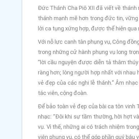
Đức Thánh Cha Piô XII đã viết về thánh
thánh mạnh mẽ hơn trong đức tin, vững 
lời ca tụng xứng hợp, được thể hiện qua n
Với nỗ lực canh tân phụng vụ, Công đồng
trong những cử hành phụng vụ long trọng
“lời cầu nguyện được diễn tả thâm thú
ràng hơn; lòng người hợp nhất với nhau 
vẻ đẹp của các nghi lễ thánh.” Âm nhạc
tác viên, cộng đoàn.
Để bảo toàn vẻ đẹp của bài ca tôn vin
nhạc: “Đôi khi sự tầm thường, hời hợt 
vụ. Vì thế, những ai có trách nhiệm tron
viên phụng vụ, có thể góp phần quý báu v