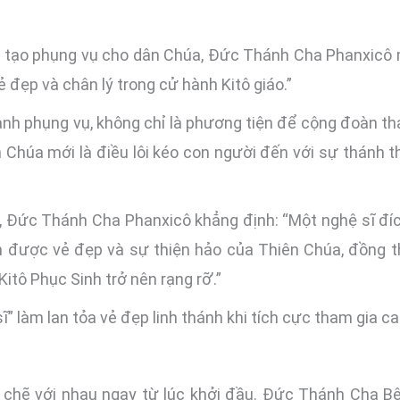
 tạo phụng vụ cho dân Chúa, Đức Thánh Cha Phanxicô 
 đẹp và chân lý trong cử hành Kitô giáo.”
hành phụng vụ, không chỉ là phương tiện để cộng đoàn t
 Chúa mới là điều lôi kéo con người đến với sự thánh t
, Đức Thánh Cha Phanxicô khẳng định: “Một nghệ sĩ đíc
n được vẻ đẹp và sự thiện hảo của Thiên Chúa, đồng th
itô Phục Sinh trở nên rạng rỡ’.”
” làm lan tỏa vẻ đẹp linh thánh khi tích cực tham gia c
 chẽ với nhau ngay từ lúc khởi đầu. Đức Thánh Cha Bê