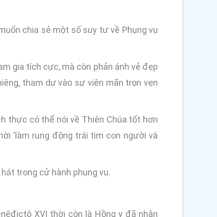
muốn chia sẻ một số suy tư về Phụng vụ
ham gia tích cực, mà còn phản ánh vẻ đẹp
hiêng, tham dự vào sự viên mãn trọn vẹn
h thực có thể nói về Thiên Chúa tốt hơn
ời ‘làm rung động trái tim con người và
a hát trong cử hành phụng vụ.
nêđictô XVI thời còn là Hồng y đã nhận