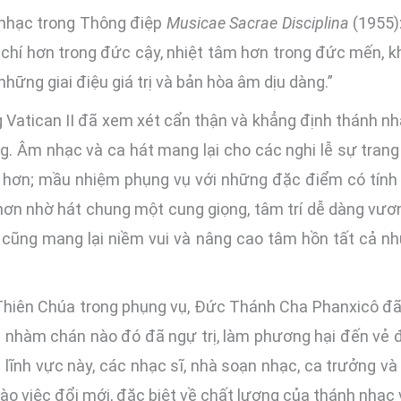
 nhạc trong Thông điệp
Musicae Sacrae Disciplina
(1955)
chí hơn trong đức cậy, nhiệt tâm hơn trong đức mến, k
hững giai điệu giá trị và bản hòa âm dịu dàng.”
 Vatican II đã xem xét cẩn thận và khẳng định thánh nh
. Âm nhạc và ca hát mang lại cho các nghi lễ sự trang
y hơn; mầu nhiệm phụng vụ với những đặc điểm có tính 
hơn nhờ hát chung một cung giọng, tâm trí dễ dàng vươn
 cũng mang lại niềm vui và nâng cao tâm hồn tất cả n
h Thiên Chúa trong phụng vụ, Đức Thánh Cha Phanxicô đ
và nhàm chán nào đó đã ngự trị, làm phương hại đến v
g lĩnh vực này, các nhạc sĩ, nhà soạn nhạc, ca trưởng v
ào việc đổi mới, đặc biệt về chất lượng của thánh nhạc 