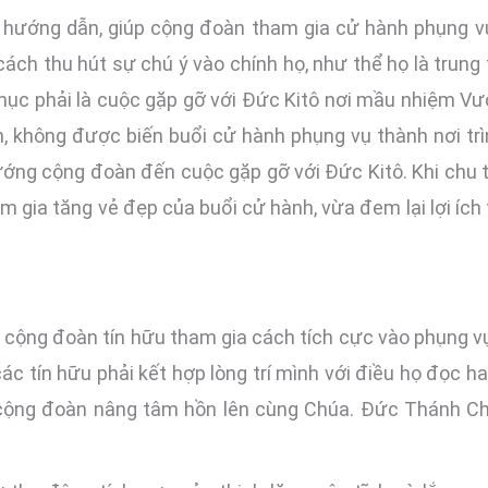
, hướng dẫn, giúp cộng đoàn tham gia cử hành phụng vụ
 cách thu hút sự chú ý vào chính họ, như thể họ là tru
hục phải là cuộc gặp gỡ với Đức Kitô nơi mầu nhiệm Vư
 không được biến buổi cử hành phụng vụ thành nơi trìn
hướng cộng đoàn đến cuộc gặp gỡ với Đức Kitô. Khi chu 
m gia tăng vẻ đẹp của buổi cử hành, vừa đem lại lợi ích 
 cộng đoàn tín hữu tham gia cách tích cực vào phụng vụ
các tín hữu phải kết hợp lòng trí mình với điều họ đọc ha
cộng đoàn nâng tâm hồn lên cùng Chúa. Đức Thánh Cha 