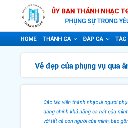
Nhảy
ỦY BAN THÁNH NHẠC TG
tới
PHỤNG SỰ TRONG YÊ
nội
dung
HOME
THÁNH CA
ĐÁP CA
TÁC 
Vẻ đẹp của phụng vụ qua â
Các tác viên thánh nhạc là người phục
dâng chính khả năng ca hát của mình
với tất cả con người của mình, bao gồ