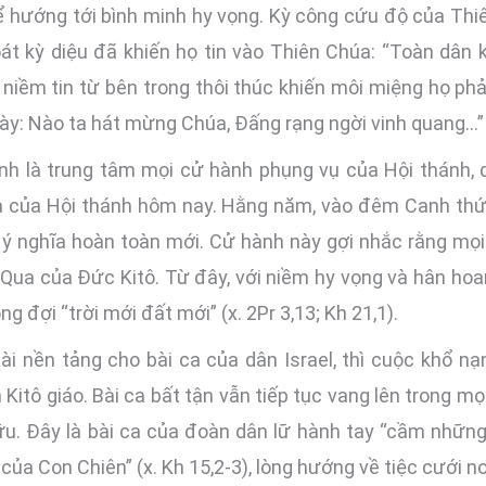
 hướng tới bình minh hy vọng. Kỳ công cứu độ của Thiên
hoát kỳ diệu đã khiến họ tin vào Thiên Chúa: “Toàn dân
 niềm tin từ bên trong thôi thúc khiến môi miệng họ ph
này: Nào ta hát mừng Chúa, Đấng rạng ngời vinh quang…” 
h là trung tâm mọi cử hành phụng vụ của Hội thánh, 
ca của Hội thánh hôm nay. Hằng năm, vào đêm Canh thức
ý nghĩa hoàn toàn mới. Cử hành này gợi nhắc rằng mọi
Qua của Đức Kitô. Từ đây, với niềm hy vọng và hân hoa
 đợi “trời mới đất mới” (x. 2Pr 3,13; Kh 21,1).
ài nền tảng cho bài ca của dân Israel, thì cuộc khổ nạ
itô giáo. Bài ca bất tận vẫn tiếp tục vang lên trong m
hữu. Đây là bài ca của đoàn dân lữ hành tay “cầm nhữn
a của Con Chiên” (x. Kh 15,2-3), lòng hướng về tiệc cưới 