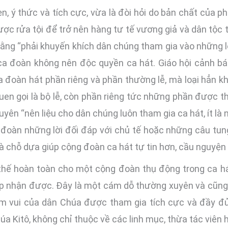
 ý thức và tích cực, vừa là đòi hỏi do bản chất của ph
rửa tội để trở nên hàng tư tế vương giả và dân tộc thá
 rằng “phải khuyến khích dân chúng tham gia vào những l
đó, ca đoàn không nên độc quyền ca hát. Giáo hội cảnh
a đoàn hát phần riêng và phần thường lễ, mà loại hẳn k
en gọi là bộ lễ, còn phần riêng tức những phần được th
yên “nên liệu cho dân chúng luôn tham gia ca hát, ít là 
g đoàn những lời đối đáp với chủ tế hoặc những câu tun
là chỗ dựa giúp cộng đoàn ca hát tự tin hơn, cầu nguyện
thế hoàn toàn cho một cộng đoàn thụ động trong ca hát
ấp nhận được. Đây là một cám dỗ thường xuyên và cũng 
iềm vui của dân Chúa được tham gia tích cực và đầy đủ
a Kitô, không chỉ thuộc về các linh mục, thừa tác viên 