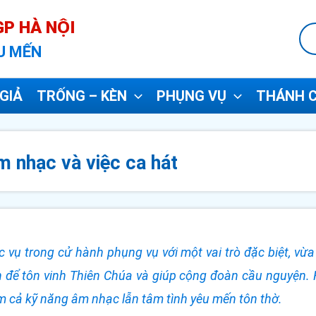
P HÀ NỘI
U MẾN
GIẢ
TRỐNG – KÈN
PHỤNG VỤ
THÁNH C
m nhạc và việc ca hát
 vụ trong cử hành phụng vụ với một vai trò đặc biệt, vừa
 để tôn vinh Thiên Chúa và giúp cộng đoàn cầu nguyện. H
m cả kỹ năng âm nhạc lẫn tâm tình yêu mến tôn thờ.