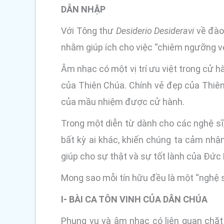
DẪN NHẬP
Với Tông thư
Desiderio Desideravi
về đào
nhằm giúp ích cho việc “chiêm ngưỡng vẻ
Âm nhạc có một vị trí ưu việt trong cử 
của Thiên Chúa. Chính vẻ đẹp của Thiên
của mầu nhiệm được cử hành.
Trong một diễn từ dành cho các nghệ sĩ
bất kỳ ai khác, khiến chúng ta cảm nhậ
giúp cho sự thật và sự tốt lành của Đức K
Mong sao mỗi tín hữu đều là một “nghệ sĩ
I- BÀI CA TÔN VINH CỦA DÂN CHÚA
Phụng vụ và âm nhạc có liên quan chặt