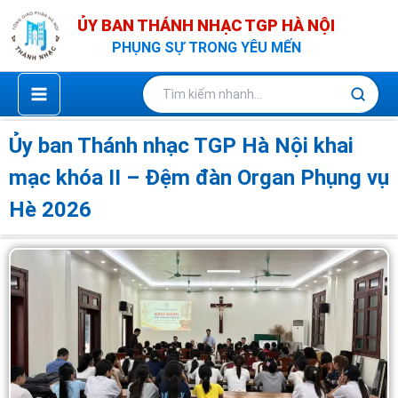
Nhảy
ỦY BAN THÁNH NHẠC TGP HÀ NỘI
tới
PHỤNG SỰ TRONG YÊU MẾN
nội
dung
Ủy ban Thánh nhạc TGP Hà Nội khai
mạc khóa II – Đệm đàn Organ Phụng vụ
Hè 2026