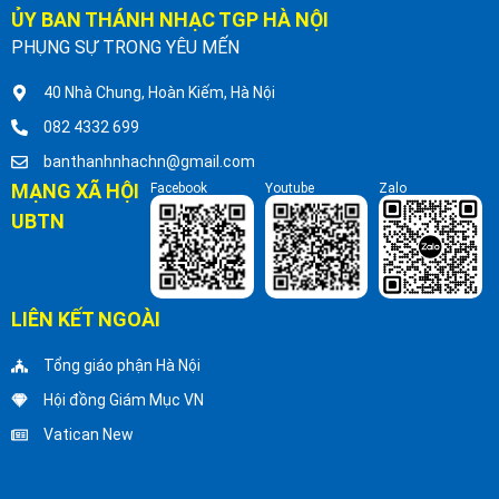
ỦY BAN THÁNH NHẠC TGP HÀ NỘI
PHỤNG SỰ TRONG YÊU MẾN
40 Nhà Chung, Hoàn Kiếm, Hà Nội
082 4332 699
banthanhnhachn@gmail.com
MẠNG XÃ HỘI
Facebook
Youtube
Zalo
UBTN
LIÊN KẾT NGOÀI
Tổng giáo phận Hà Nội
Hội đồng Giám Mục VN
Vatican New