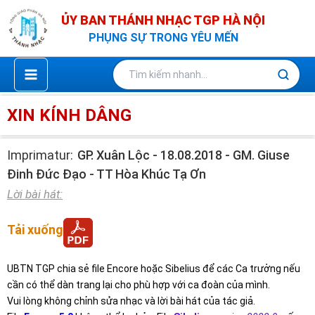
Nhảy
ỦY BAN THÁNH NHẠC TGP HÀ NỘI
tới
PHỤNG SỰ TRONG YÊU MẾN
nội
dung
XIN KÍNH DÂNG
Imprimatur:
GP. Xuân Lộc - 18.08.2018 - GM. Giuse
Đinh Đức Đạo - TT Hòa Khúc Tạ Ơn
Lời bài hát:
Tải xuống
UBTN TGP chia sẻ file Encore hoặc Sibelius để các Ca trưởng nếu
cần có thể dàn trang lại cho phù hợp với ca đoàn của mình.
Vui lòng không chỉnh sửa nhạc và lời bài hát của tác giả.