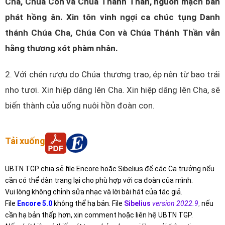
Cha, Chúa Con và Chúa Thánh Thần, nguồn mạch ban
phát hồng ân. Xin tôn vinh ngợi ca chúc tụng Danh
thánh Chúa Cha, Chúa Con và Chúa Thánh Thần vẫn
hằng thương xót phàm nhân.
2. Với chén rượu do Chúa thương trao, ép nên từ bao trái
nho tươi. Xin hiệp dâng lên Cha. Xin hiệp dâng lên Cha, sẽ
biến thành của uống nuôi hồn đoàn con.
Tải xuống
UBTN TGP chia sẻ file Encore hoặc Sibelius để các Ca trưởng nếu
cần có thể dàn trang lại cho phù hợp với ca đoàn của mình.
Vui lòng không chỉnh sửa nhạc và lời bài hát của tác giả.
File
Encore 5.0
không thể hạ bản. File
Sibelius
version 2022.9
,
nếu
cần hạ bản thấp hơn, xin comment hoặc liên hệ UBTN TGP.