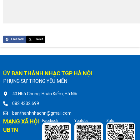
Facebook
Tweet
ỦY BAN THÁNH NHẠC TGP HÀ NỘI
PHỤNG SỰ TRONG YÊU MẾN
40 Nhà Chung, Hoàn Kiếm, Hà Nội
082 4332 699
banthanhnhachn@gmail.com
MẠNG XÃ HỘI
Facebook
Youtube
Zalo
UBTN