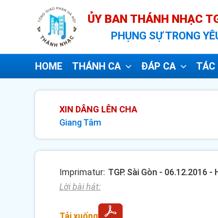
Nhảy
ỦY BAN THÁNH NHẠC TG
tới
PHỤNG SỰ TRONG YÊ
nội
dung
HOME
THÁNH CA
ĐÁP CA
TÁC 
XIN DÂNG LÊN CHA
Giang Tâm
Imprimatur:
TGP. Sài Gòn - 06.12.2016 
Lời bài hát:
Tải xuống