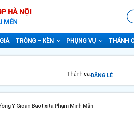
P HÀ NỘI
U MẾN
GIẢ
TRỐNG – KÈN
PHỤNG VỤ
THÁNH C
Thánh ca:
DÂNG LỄ
- Hồng Y Gioan Baotixita Phạm Minh Mẫn