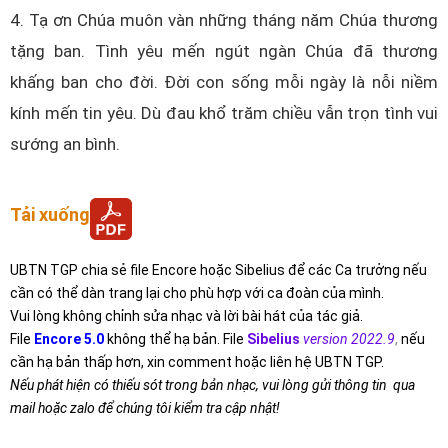
4. Tạ ơn Chúa muôn vàn những tháng năm Chúa thương
tặng ban. Tình yêu mến ngút ngàn Chúa đã thương
khấng ban cho đời. Đời con sống mỗi ngày là nỗi niềm
kính mến tin yêu. Dù đau khổ trăm chiều vẫn trọn tình vui
sướng an bình.
Tải xuống
UBTN TGP chia sẻ file Encore hoặc Sibelius để các Ca trưởng nếu
cần có thể dàn trang lại cho phù hợp với ca đoàn của mình.
Vui lòng không chỉnh sửa nhạc và lời bài hát của tác giả.
File
Encore 5.0
không thể hạ bản. File
Sibelius
version 2022.9
,
nếu
cần hạ bản thấp hơn, xin comment hoặc liên hệ UBTN TGP.
Nếu phát hiện có thiếu sót trong bản nhạc, vui lòng gửi thông tin qua
mail hoặc zalo để chúng tôi kiểm tra cập nhật!