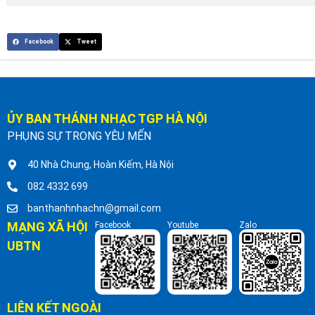
Facebook
Tweet
ỦY BAN THÁNH NHẠC TGP HÀ NỘI
PHỤNG SỰ TRONG YÊU MẾN
40 Nhà Chung, Hoàn Kiếm, Hà Nội
082 4332 699
banthanhnhachn@gmail.com
MẠNG XÃ HỘI
Facebook
Youtube
Zalo
UBTN
LIÊN KẾT NGOÀI