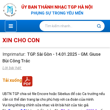
Nhảy
ỦY BAN THÁNH NHẠC TGP HÀ NỘI
tới
PHỤNG SỰ TRONG YÊU MẾN
nội
dung
XIN CHO CON
Imprimatur:
TGP. Sài Gòn - 14.01.2025 - GM. Giuse
Bùi Công Trác
Lời bài hát:
Tải xuống
UBTN TGP chia sẻ file Encore hoặc Sibelius để các Ca trưởng nếu
cần có thể dàn trang lại cho phù hợp với ca đoàn của mình.
Vui lòng không chỉnh sửa nhạc và lời bài hát của tác giả.