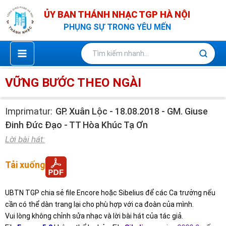
Nhảy
ỦY BAN THÁNH NHẠC TGP HÀ NỘI
tới
PHỤNG SỰ TRONG YÊU MẾN
nội
dung
VỮNG BƯỚC THEO NGÀI
Imprimatur:
GP. Xuân Lộc - 18.08.2018 - GM. Giuse
Đinh Đức Đạo - TT Hòa Khúc Tạ Ơn
Lời bài hát:
Tải xuống
UBTN TGP chia sẻ file Encore hoặc Sibelius để các Ca trưởng nếu
cần có thể dàn trang lại cho phù hợp với ca đoàn của mình.
Vui lòng không chỉnh sửa nhạc và lời bài hát của tác giả.