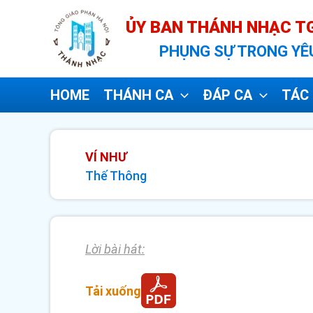
Nhảy
ỦY BAN THÁNH NHẠC TG
tới
PHỤNG SỰ TRONG YÊ
nội
dung
HOME
THÁNH CA
ĐÁP CA
TÁC 
VÍ NHƯ
Thế Thông
Lời bài hát:
Tải xuống