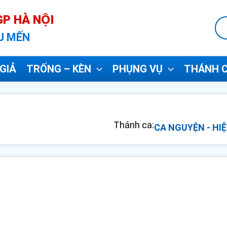
P HÀ NỘI
U MẾN
GIẢ
TRỐNG – KÈN
PHỤNG VỤ
THÁNH C
Thánh ca:
CA NGUYỆN - HIỆ