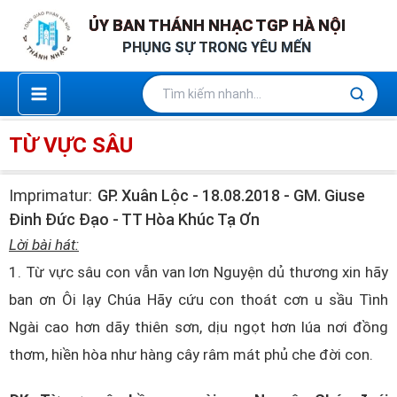
Nhảy
ỦY BAN THÁNH NHẠC TGP HÀ NỘI
ỦY BAN THÁNH NHẠC TGP HÀ NỘI
tới
PHỤNG SỰ TRONG YÊU MẾN
PHỤNG SỰ TRONG YÊU MẾN
nội
dung
TỪ VỰC SÂU
Imprimatur:
GP. Xuân Lộc - 18.08.2018 - GM. Giuse
Đinh Đức Đạo - TT Hòa Khúc Tạ Ơn
Lời bài hát:
1. Từ vực sâu con vẫn van lơn Nguyện dủ thương xin hãy
ban ơn Ôi lạy Chúa Hãy cứu con thoát cơn u sầu Tình
Ngài cao hơn dãy thiên sơn, dịu ngọt hơn lúa nơi đồng
thơm, hiền hòa như hàng cây râm mát phủ che đời con.