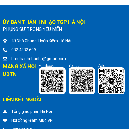
ỦY BAN THÁNH NHẠC TGP HÀ NỘI
PHỤNG SỰ TRONG YÊU MẾN
40 Nhà Chung, Hoàn Kiếm, Hà Nội
082 4332 699
banthanhnhachn@gmail.com
MẠNG XÃ HỘI
Facebook
Youtube
Zalo
UBTN
LIÊN KẾT NGOÀI
Tổng giáo phận Hà Nội
Hội đồng Giám Mục VN