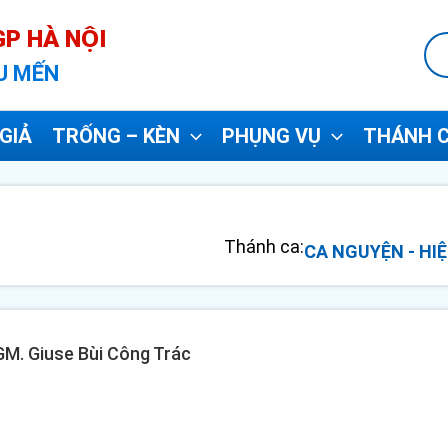
P HÀ NỘI
U MẾN
GIẢ
TRỐNG – KÈN
PHỤNG VỤ
THÁNH C
Thánh ca:
CA NGUYỆN - HIỆ
 GM. Giuse Bùi Công Trác