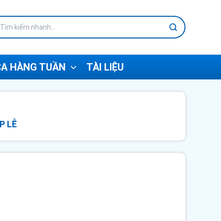
A HÀNG TUẦN
TÀI LIỆU
P LỄ