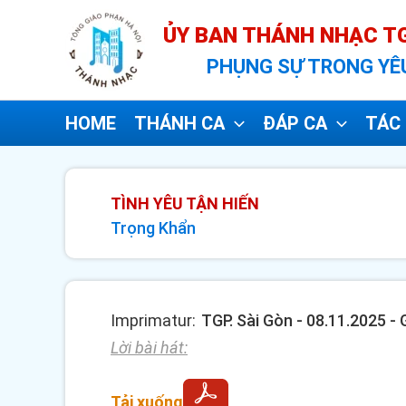
Nhảy
ỦY BAN THÁNH NHẠC TG
tới
PHỤNG SỰ TRONG YÊ
nội
dung
HOME
THÁNH CA
ĐÁP CA
TÁC 
TÌNH YÊU TẬN HIẾN
Trọng Khẩn
Imprimatur:
TGP. Sài Gòn - 08.11.2025 -
Lời bài hát:
Tải xuống