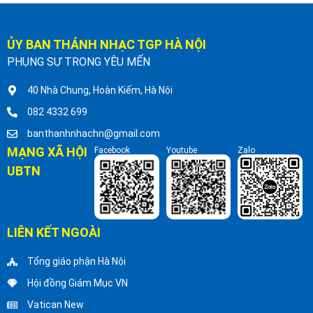
ỦY BAN THÁNH NHẠC TGP HÀ NỘI
PHỤNG SỰ TRONG YÊU MẾN
40 Nhà Chung, Hoàn Kiếm, Hà Nội
082 4332 699
banthanhnhachn@gmail.com
MẠNG XÃ HỘI
Facebook
Youtube
Zalo
UBTN
LIÊN KẾT NGOÀI
Tổng giáo phận Hà Nội
Hội đồng Giám Mục VN
Vatican New