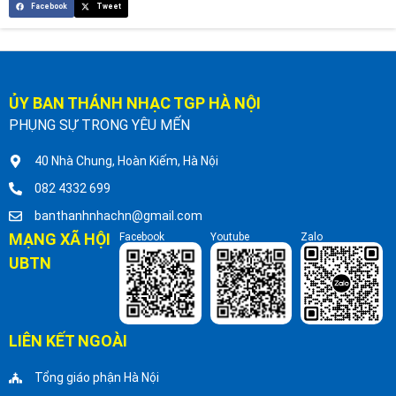
Facebook
Tweet
ỦY BAN THÁNH NHẠC TGP HÀ NỘI
PHỤNG SỰ TRONG YÊU MẾN
40 Nhà Chung, Hoàn Kiếm, Hà Nội
082 4332 699
banthanhnhachn@gmail.com
MẠNG XÃ HỘI
Facebook
Youtube
Zalo
UBTN
LIÊN KẾT NGOÀI
Tổng giáo phận Hà Nội