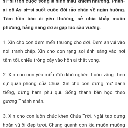
si–si trọn cuộc sống là hình mẫu khiêm nhường. Phan-
xi-cô As-si–si suốt cuộc đời rảo chân về ngàn hướng.
Tâm hồn bác ái yêu thương, sẻ chia khắp muôn
phương, hằng nâng đỡ ai gặp lúc sầu vương.
1. Xin cho con đem mến thương cho đời. Đem an vui vào
nơi tranh chấp. Xin cho con rạng soi ánh sáng vào nơi
tăm tối, chiếu trông cậy vào hồn ai thất vọng.
2. Xin cho con yêu mến đức khó nghèo. Luôn vâng theo
sự quan phòng của Chúa. Xin cho con đừng mơ danh
tiếng, đừng ham phú quí. Sống thanh bần học theo
gương Thánh nhân.
3. Xin cho con luôn chúc khen Chúa Trời. Ngài tạo dựng
hoàn vũ ôi đẹp tươi. Chung quanh con kìa muôn muông