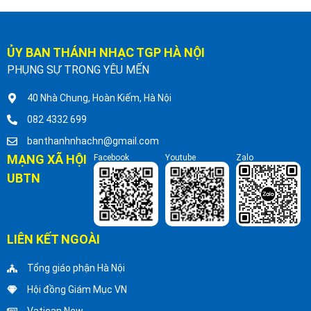
ỦY BAN THÁNH NHẠC TGP HÀ NỘI
PHỤNG SỰ TRONG YÊU MẾN
40 Nhà Chung, Hoàn Kiếm, Hà Nội
082 4332 699
banthanhnhachn@gmail.com
MẠNG XÃ HỘI
Facebook
Youtube
Zalo
UBTN
LIÊN KẾT NGOÀI
Tổng giáo phận Hà Nội
Hội đồng Giám Mục VN