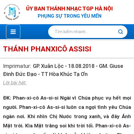
Nhảy
ỦY BAN THÁNH NHẠC TGP HÀ NỘI
tới
PHỤNG SỰ TRONG YÊU MẾN
nội
dung
THÁNH PHANXICÔ ASSISI
Imprimatur:
GP. Xuân Lộc - 18.08.2018 - GM. Giuse
Đinh Đức Đạo - TT Hòa Khúc Tạ Ơn
Lời bài hát:
ĐK: Phan-xi-cô As-si-si Ngài vì Chúa phục vụ hết mọi
người. Phan-xi-cô As-si-si luôn ca ngợi tình yêu Chúa
ngàn nơi. Khi nhìn Chị Nước trong xanh, và đây Ánh
Mặt trời. Kìa Mặt trăng soi khi trời tối. Phan-xi-cô As-