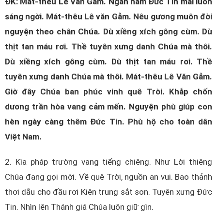
ĐK: Mát-thêu Lê Văn Gẫm. Ngàn năm Đức Tin mãi luôn
sáng ngời. Mát-thêu Lê văn Gẫm. Nêu gương muôn đời
nguyện theo chân Chúa. Dù xiềng xích gông cùm. Dù
thịt tan máu rơi. Thề tuyên xưng danh Chúa mà thôi.
Dù xiềng xích gông cùm. Dù thịt tan máu rơi. Thề
tuyên xưng danh Chúa mà thôi. Mát-thêu Lê Văn Gẫm.
Giờ đây Chúa ban phúc vinh quê Trời. Khắp chốn
dương trần hòa vang cảm mến. Nguyện phù giúp con
hèn ngày càng thêm Đức Tin. Phù hộ cho toàn dân
Việt Nam.
2. Kìa pháp trường vang tiếng chiêng. Như Lời thiêng
Chúa đang gọi mời. Về quê Trời, nguồn an vui. Bao thảnh
thơi dẫu cho đầu rơi Kiên trung sắt son. Tuyên xưng Đức
Tin. Nhìn lên Thánh giá Chúa luôn giữ gìn.