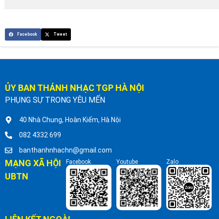
Facebook
Tweet
ỦY BAN THÁNH NHẠC TGP HÀ NỘI
PHỤNG SỰ TRONG YÊU MẾN
40 Nhà Chung, Hoàn Kiếm, Hà Nội
082 4332 699
banthanhnhachn@gmail.com
MẠNG XÃ HỘI
Facebook
Youtube
Zalo
UBTN