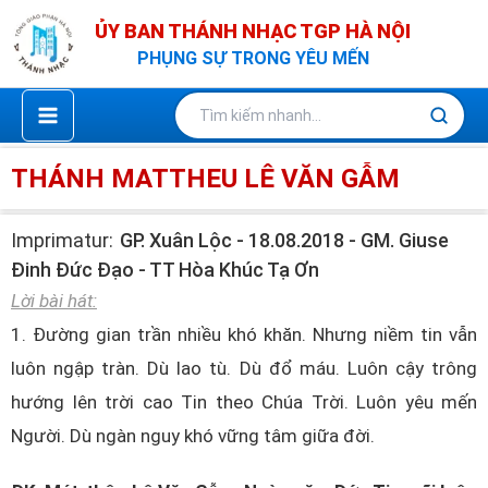
Nhảy
ỦY BAN THÁNH NHẠC TGP HÀ NỘI
tới
PHỤNG SỰ TRONG YÊU MẾN
nội
dung
THÁNH MATTHEU LÊ VĂN GẪM
Imprimatur:
GP. Xuân Lộc - 18.08.2018 - GM. Giuse
Đinh Đức Đạo - TT Hòa Khúc Tạ Ơn
Lời bài hát:
1. Đường gian trần nhiều khó khăn. Nhưng niềm tin vẫn
luôn ngập tràn. Dù lao tù. Dù đổ máu. Luôn cậy trông
hướng lên trời cao Tin theo Chúa Trời. Luôn yêu mến
Người. Dù ngàn nguy khó vững tâm giữa đời.