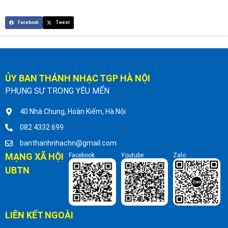
Facebook
Tweet
ỦY BAN THÁNH NHẠC TGP HÀ NỘI
PHỤNG SỰ TRONG YÊU MẾN
40 Nhà Chung, Hoàn Kiếm, Hà Nội
082 4332 699
banthanhnhachn@gmail.com
MẠNG XÃ HỘI
Facebook
Youtube
Zalo
UBTN
LIÊN KẾT NGOÀI