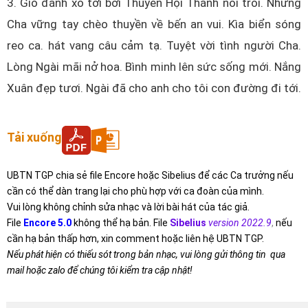
3. Gió đánh xô tơi bời Thuyền Hội Thánh nổi trôi. Nhưng
Cha vững tay chèo thuyền về bến an vui. Kìa biển sóng
reo ca. hát vang câu cảm tạ. Tuyệt vời tình người Cha.
Lòng Ngài mãi nở hoa. Bình minh lên sức sống mới. Nắng
Xuân đẹp tươi. Ngài đã cho anh cho tôi con đường đi tới.
Tải xuống
UBTN TGP chia sẻ file Encore hoặc Sibelius để các Ca trưởng nếu
cần có thể dàn trang lại cho phù hợp với ca đoàn của mình.
Vui lòng không chỉnh sửa nhạc và lời bài hát của tác giả.
File
Encore 5.0
không thể hạ bản. File
Sibelius
version 2022.9
,
nếu
cần hạ bản thấp hơn, xin comment hoặc liên hệ UBTN TGP.
Nếu phát hiện có thiếu sót trong bản nhạc, vui lòng gửi thông tin qua
mail hoặc zalo để chúng tôi kiểm tra cập nhật!