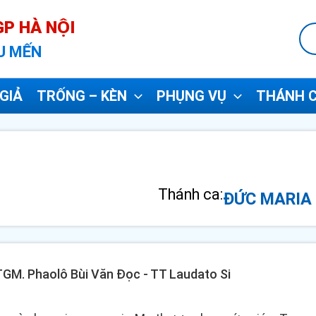
P HÀ NỘI
U MẾN
GIẢ
TRỐNG – KÈN
PHỤNG VỤ
THÁNH C
Thánh ca:
ĐỨC MARIA
 TGM. Phaolô Bùi Văn Đọc - TT Laudato Si