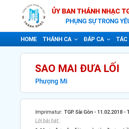
Nhảy
ỦY BAN THÁNH NHẠC TG
tới
PHỤNG SỰ TRONG YÊ
nội
dung
HOME
THÁNH CA
ĐÁP CA
TÁC 
SAO MAI ĐƯA LỐI
Phượng Mi
Imprimatur:
TGP. Sài Gòn - 11.02.2018 -
Lời bài hát: