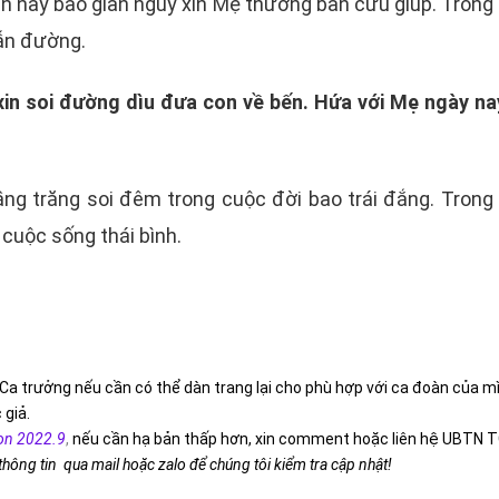
rần này bao gian nguy xin Mẹ thương ban cứu giúp. Tron
dẫn đường.
 xin soi đường dìu đưa con về bến. Hứa với Mẹ ngày 
 vầng trăng soi đêm trong cuộc đời bao trái đắng. Tro
cuộc sống thái bình.
Ca trưởng nếu cần có thể dàn trang lại cho phù hợp với ca đoàn của m
 giả.
on 2022.9
,
nếu cần hạ bản thấp hơn, xin comment hoặc liên hệ UBTN T
 thông tin qua mail hoặc zalo để chúng tôi kiểm tra cập nhật!