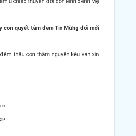
g âm u chiếc thuyền đời con lênh đênh Mẹ
nay con quyết tâm đem Tin Mừng đổi mới
ng đêm thâu con thầm nguyện kêu van xin
ình.
GP.