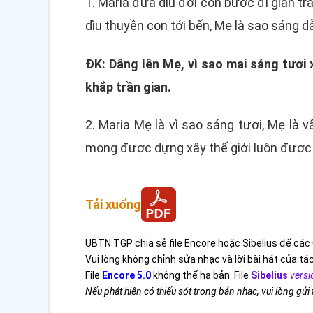
1. Maria đưa dìu đời con bước đi gian t
dìu thuyền con tới bến, Mẹ là sao sáng 
ĐK: Dâng lên Mẹ, vì sao mai sáng tươi
khắp trần gian.
2. Maria Mẹ là vì sao sáng tươi, Mẹ là
mong được dựng xây thế giới luôn được 
Tải xuống
UBTN TGP chia sẻ file Encore hoặc Sibelius để các 
Vui lòng không chỉnh sửa nhạc và lời bài hát của tác
File
Encore 5.0
không thể hạ bản. File
Sibelius
versi
Nếu phát hiện có thiếu sót trong bản nhạc, vui lòng gửi