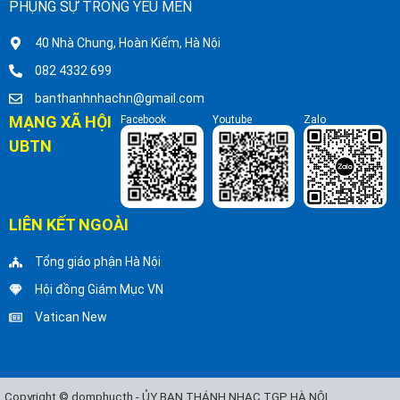
PHỤNG SỰ TRONG YÊU MẾN
40 Nhà Chung, Hoàn Kiếm, Hà Nội
082 4332 699
banthanhnhachn@gmail.com
MẠNG XÃ HỘI
Facebook
Youtube
Zalo
UBTN
LIÊN KẾT NGOÀI
Tổng giáo phận Hà Nội
Hội đồng Giám Mục VN
Vatican New
Copyright © domphucth - ỦY BAN THÁNH NHẠC TGP HÀ NỘI