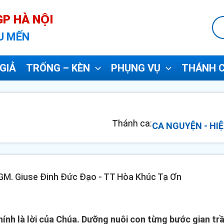
P HÀ NỘI
U MẾN
GIẢ
TRỐNG – KÈN
PHỤNG VỤ
THÁNH C
Thánh ca:
CA NGUYỆN - HIỆ
- GM. Giuse Đinh Đức Đạo - TT Hòa Khúc Tạ Ơn
ính là lời của Chúa. Dưỡng nuôi con từng bước gian trầ