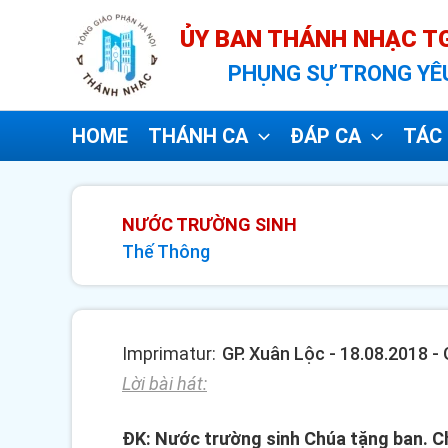
Nhảy
ỦY BAN THÁNH NHẠC TG
tới
PHỤNG SỰ TRONG YÊ
nội
dung
HOME
THÁNH CA
ĐÁP CA
TÁC 
NƯỚC TRƯỜNG SINH
Thế Thông
Imprimatur:
GP. Xuân Lộc - 18.08.2018 
Lời bài hát:
ĐK: Nước trường sinh Chúa tặng ban. Ch