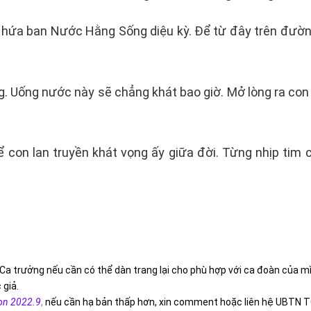
 hứa ban Nước Hằng Sống diệu kỳ. Để từ đây trên đường 
ng. Uống nước này sẽ chẳng khát bao giờ. Mở lòng ra co
ể con lan truyền khát vọng ấy giữa đời. Từng nhịp ti
Ca trưởng nếu cần có thể dàn trang lại cho phù hợp với ca đoàn của m
 giả.
on 2022.9
,
nếu cần hạ bản thấp hơn, xin comment hoặc liên hệ UBTN T