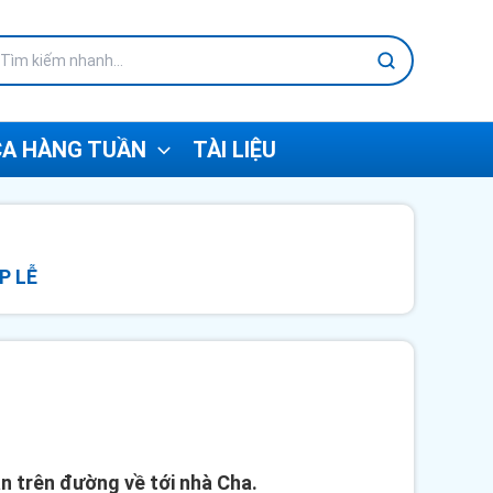
A HÀNG TUẦN
TÀI LIỆU
P LỄ
n trên đường về tới nhà Cha.