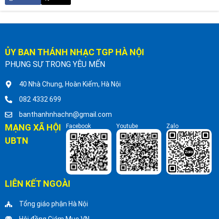
ỦY BAN THÁNH NHẠC TGP HÀ NỘI
PHỤNG SỰ TRONG YÊU MẾN
40 Nhà Chung, Hoàn Kiếm, Hà Nội
082 4332 699
banthanhnhachn@gmail.com
MẠNG XÃ HỘI
Facebook
Youtube
Zalo
UBTN
LIÊN KẾT NGOÀI
Tổng giáo phận Hà Nội