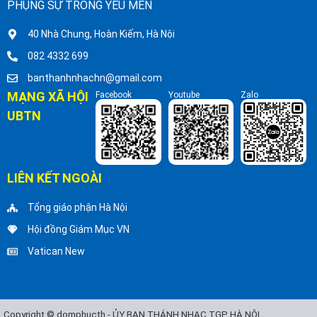
PHỤNG SỰ TRONG YÊU MẾN
40 Nhà Chung, Hoàn Kiếm, Hà Nội
082 4332 699
banthanhnhachn@gmail.com
MẠNG XÃ HỘI
Facebook
Youtube
Zalo
UBTN
LIÊN KẾT NGOÀI
Tổng giáo phận Hà Nội
Hội đồng Giám Mục VN
Vatican New
Copyright © domphucth - ỦY BAN THÁNH NHẠC TGP HÀ NỘI