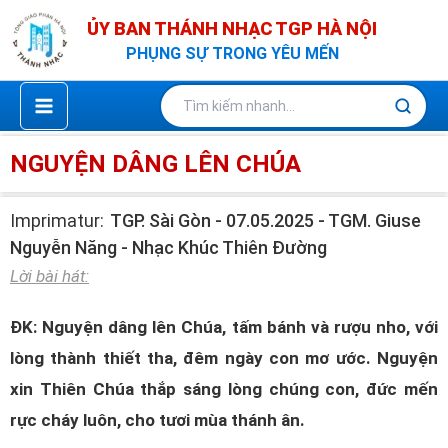
Nhảy
ỦY BAN THÁNH NHẠC TGP HÀ NỘI
tới
PHỤNG SỰ TRONG YÊU MẾN
nội
dung
NGUYỆN DÂNG LÊN CHÚA
Imprimatur:
TGP. Sài Gòn - 07.05.2025 - TGM. Giuse
Nguyễn Năng - Nhạc Khúc Thiên Đường
Lời bài hát:
ĐK: Nguyện dâng lên Chúa, tấm bánh và rượu nho, với
lòng thành thiết tha, đêm ngày con mơ ước. Nguyện
xin Thiên Chúa thắp sáng lòng chúng con, đức mến
rực cháy luôn, cho tươi mùa thánh ân.