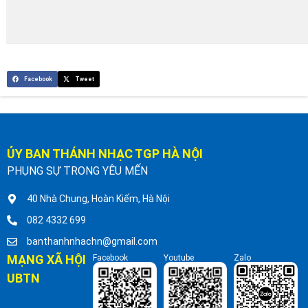
Facebook
Tweet
ỦY BAN THÁNH NHẠC TGP HÀ NỘI
PHỤNG SỰ TRONG YÊU MẾN
40 Nhà Chung, Hoàn Kiếm, Hà Nội
082 4332 699
banthanhnhachn@gmail.com
MẠNG XÃ HỘI
Facebook
Youtube
Zalo
UBTN