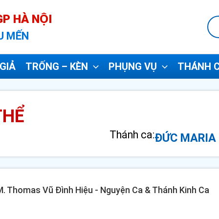
P HÀ NỘI
U MẾN
GIẢ
TRỐNG – KÈN
PHỤNG VỤ
THÁNH C
THỂ
Thánh ca:
ĐỨC MARIA
 GM. Thomas Vũ Đình Hiệu - Nguyện Ca & Thánh Kinh Ca