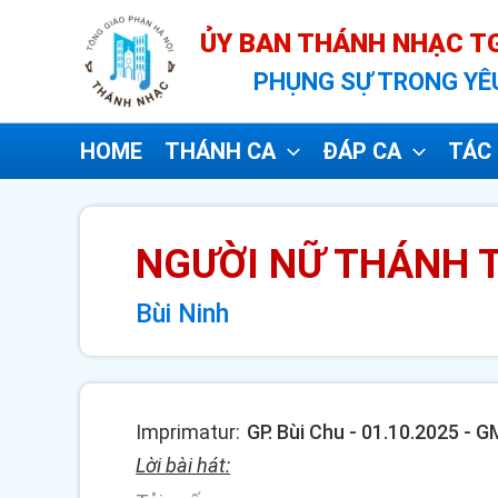
Nhảy
ỦY BAN THÁNH NHẠC TG
tới
PHỤNG SỰ TRONG YÊ
nội
dung
HOME
THÁNH CA
ĐÁP CA
TÁC 
NGƯỜI NỮ THÁNH 
Bùi Ninh
Imprimatur:
GP. Bùi Chu - 01.10.2025 -
Lời bài hát: