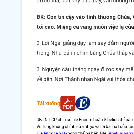
được tha, con hãy chỗi dậy, vác chõng m
ĐK: Con tin cậy vào tình thương Chúa, 
tối cao. Miệng ca vang muôn việc lạ củ
2. Lời Ngài giảng dạy làm say đắm người
trong. Như cánh chim bằng Chúa tháp và
3. Nguyện cầu tháng ngày được say mến 
về bên. Nơi Thánh nhan Ngài vui thỏa c
Tải xuống
UBTN TGP chia sẻ file Encore hoặc Sibelius để các 
Vui lòng không chỉnh sửa nhạc và lời bài hát của tác
File
Encore 5.0
không thể hạ bản. File
Sibelius
versi