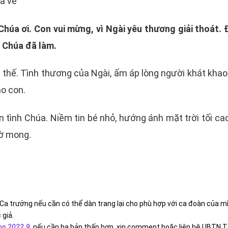
à về”
Chúa ơi. Con vui mừng, vì Ngài yêu thương giải thoát.
a Chúa đã làm.
 thế. Tình thương của Ngài, ấm áp lòng người khát khao
o con.
tình Chúa. Niềm tin bé nhỏ, hướng ánh mặt trời tối ca
hờ mong.
Ca trưởng nếu cần có thể dàn trang lại cho phù hợp với ca đoàn của m
 giả.
on 2022.9
,
nếu cần hạ bản thấp hơn, xin comment hoặc liên hệ UBTN T