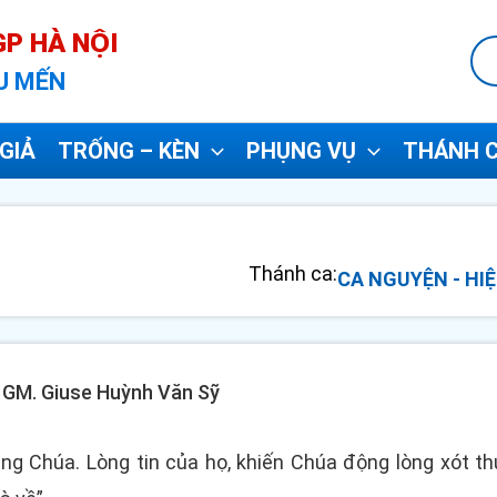
P HÀ NỘI
U MẾN
GIẢ
TRỐNG – KÈN
PHỤNG VỤ
THÁNH C
Thánh ca:
CA NGUYỆN - HIỆ
- GM. Giuse Huỳnh Văn Sỹ
g Chúa. Lòng tin của họ, khiến Chúa động lòng xót thươ