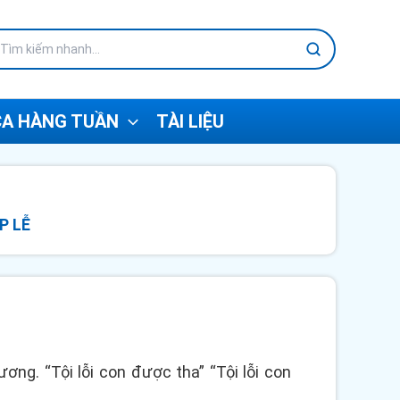
A HÀNG TUẦN
TÀI LIỆU
P LỄ
ng. “Tội lỗi con được tha” “Tội lỗi con