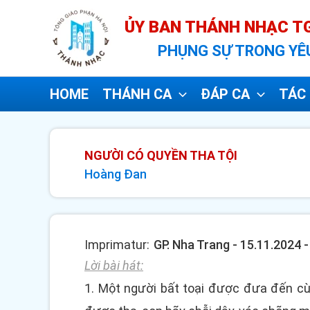
Nhảy
ỦY BAN THÁNH NHẠC TG
tới
PHỤNG SỰ TRONG YÊ
nội
dung
HOME
THÁNH CA
ĐÁP CA
TÁC 
NGƯỜI CÓ QUYỀN THA TỘI
Hoàng Đan
Imprimatur:
GP. Nha Trang - 15.11.2024 
Lời bài hát:
1. Một người bất toại được đưa đến cùn