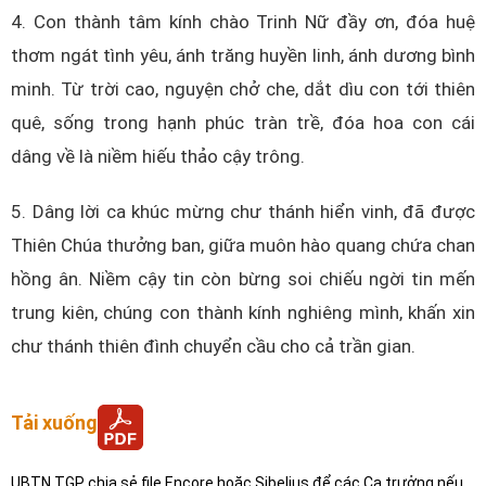
4. Con thành tâm kính chào Trinh Nữ đầy ơn, đóa huệ
thơm ngát tình yêu, ánh trăng huyền linh, ánh dương bình
minh. Từ trời cao, nguyện chở che, dắt dìu con tới thiên
quê, sống trong hạnh phúc tràn trề, đóa hoa con cái
dâng về là niềm hiếu thảo cậy trông.
5. Dâng lời ca khúc mừng chư thánh hiển vinh, đã được
Thiên Chúa thưởng ban, giữa muôn hào quang chứa chan
hồng ân. Niềm cậy tin còn bừng soi chiếu ngời tin mến
trung kiên, chúng con thành kính nghiêng mình, khấn xin
chư thánh thiên đình chuyển cầu cho cả trần gian.
Tải xuống
UBTN TGP chia sẻ file Encore hoặc Sibelius để các Ca trưởng nếu