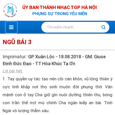
Nhảy
ỦY BAN THÁNH NHẠC TGP HÀ NỘI
tới
PHỤNG SỰ TRONG YÊU MẾN
nội
dung
NGŨ BÁI 3
Imprimatur:
GP. Xuân Lộc - 18.08.2018 - GM. Giuse
Đinh Đức Đạo - TT Hòa Khúc Tạ Ơn
Lời bài hát:
1. Tay quyền uy tác tạo nên cõi càn khôn, vũ lộng thiên ý
cực linh khắp nơi thọ sinh muôn đời phụng thờ. Vận
mệnh con ở tay Cha giữ gìn nuôi dưỡng thiên thu, bóng
con trần thế mịt mù chính Cha ngàn kiếp an bài. Tình
Ngài vô lượng thẳm sâu.