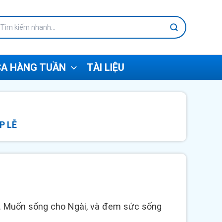
A HÀNG TUẦN
TÀI LIỆU
P LỄ
nh. Muốn sống cho Ngài, và đem sức sống