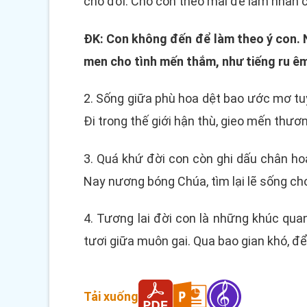
cho đời. Cho con theo mãi để làm nhân c
ĐK: Con không đến để làm theo ý con. N
men cho tình mến thắm, như tiếng ru êm
2. Sống giữa phù hoa dệt bao ước mơ tuyệ
Đi trong thế giới hận thù, gieo mến thươn
3. Quá khứ đời con còn ghi dấu chân ho
Nay nương bóng Chúa, tìm lại lẽ sống ch
4. Tương lai đời con là những khúc qu
tươi giữa muôn gai. Qua bao gian khó, đ
Tải xuống