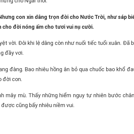
hứng cho Ngài thôi.
hưng con xin dâng trọn đời cho Nước Trời, như sáp bi
 cho đời nóng ấm cho tươi vui nụ cười.
t vời. Đôi khi lệ dâng còn như nuối tiếc tuổi xuân. Đã b
g đầy vơi.
ang đàng. Bao nhiêu hồng ân bỏ qua chuốc bao khổ đau
o đời con.
anh mây mù. Thấy những hiểm nguy tự nhiên bước châ
ể được cũng bấy nhiêu niềm vui.