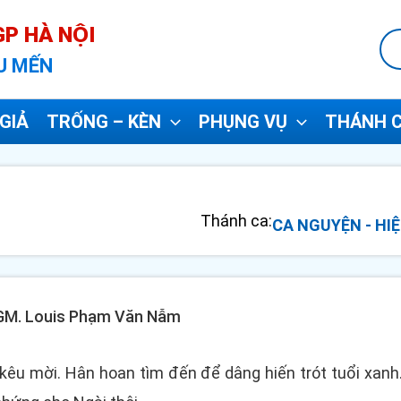
P HÀ NỘI
U MẾN
GIẢ
TRỐNG – KÈN
PHỤNG VỤ
THÁNH C
Thánh ca:
CA NGUYỆN - HIỆ
- GM. Louis Phạm Văn Nẫm
 kêu mời. Hân hoan tìm đến để dâng hiến trót tuổi xa