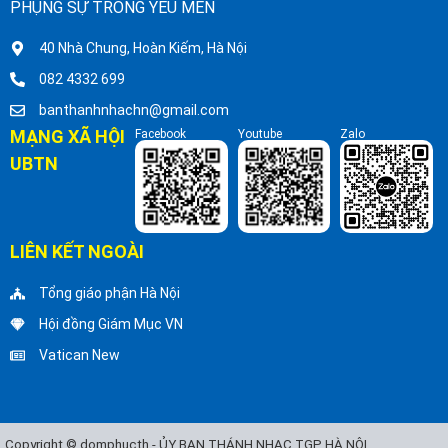
PHỤNG SỰ TRONG YÊU MẾN
40 Nhà Chung, Hoàn Kiếm, Hà Nội
082 4332 699
banthanhnhachn@gmail.com
MẠNG XÃ HỘI
Facebook
Youtube
Zalo
UBTN
LIÊN KẾT NGOÀI
Tổng giáo phận Hà Nội
Hội đồng Giám Mục VN
Vatican New
Copyright © domphucth - ỦY BAN THÁNH NHẠC TGP HÀ NỘI