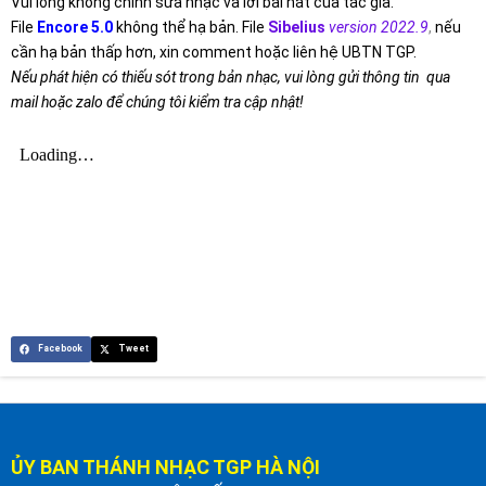
Vui lòng không chỉnh sửa nhạc và lời bài hát của tác giả.
File
Encore 5.0
không thể hạ bản. File
Sibelius
version 2022.9
,
nếu
cần hạ bản thấp hơn, xin comment hoặc liên hệ UBTN TGP.
Nếu phát hiện có thiếu sót trong bản nhạc, vui lòng gửi thông tin qua
mail hoặc zalo để chúng tôi kiểm tra cập nhật!
Facebook
Tweet
ỦY BAN THÁNH NHẠC TGP HÀ NỘI