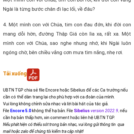
Ngài là từng bước chân đi lạc lối, về đâu?
4. Một mình con với Chúa, tim con đau đớn, khi đời con
mang dỗi hờn, đường Thập Giá còn lìa xa, rất xa. Một
mình con với Chúa, sao nghe nhung nhớ, khi Ngài luôn
ngóng chờ, bên chiều vắng cơn mưa tìm nắng, nhẹ rơi.
Tải xuống
UBTN TGP chia sẻ file Encore hoặc Sibelius để các Ca trưởng nếu
cần có thể dàn trang lại cho phù hợp với ca đoàn của mình.
Vui lòng không chỉnh sửa nhạc và lời bài hát của tác giả.
File
Encore 5.0
không thể hạ bản. File
Sibelius
version 2022.9
,
nếu
cần hạ bản thấp hơn, xin comment hoặc liên hệ UBTN TGP.
Nếu phát hiện có thiếu sót trong bản nhạc, vui lòng gửi thông tin qua
mail hoặc zalo để chúng tôi kiểm tra cập nhật!