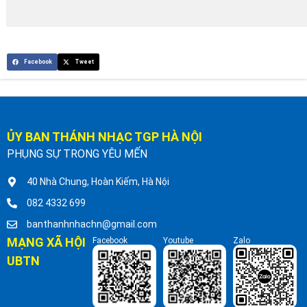
Facebook
Tweet
ỦY BAN THÁNH NHẠC TGP HÀ NỘI
PHỤNG SỰ TRONG YÊU MẾN
40 Nhà Chung, Hoàn Kiếm, Hà Nội
082 4332 699
banthanhnhachn@gmail.com
MẠNG XÃ HỘI
Facebook
Youtube
Zalo
UBTN