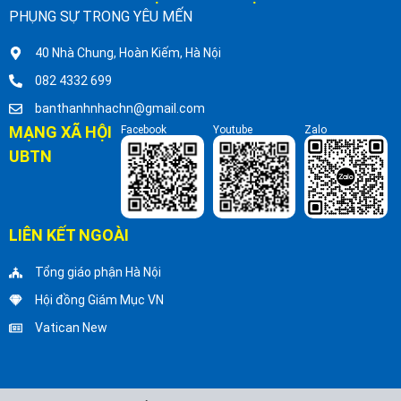
PHỤNG SỰ TRONG YÊU MẾN
40 Nhà Chung, Hoàn Kiếm, Hà Nội
082 4332 699
banthanhnhachn@gmail.com
MẠNG XÃ HỘI
Facebook
Youtube
Zalo
UBTN
LIÊN KẾT NGOÀI
Tổng giáo phận Hà Nội
Hội đồng Giám Mục VN
Vatican New