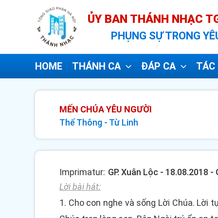
Nhảy
ỦY BAN THÁNH NHẠC TG
tới
PHỤNG SỰ TRONG YÊ
nội
dung
HOME
THÁNH CA
ĐÁP CA
TÁC 
MẾN CHÚA YÊU NGƯỜI
Thế Thông
-
Từ Linh
Imprimatur:
GP. Xuân Lộc - 18.08.2018 
Lời bài hát:
1. Cho con nghe và sống Lời Chúa. Lời 