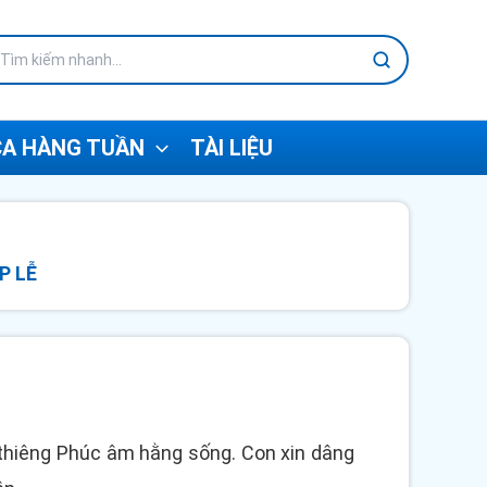
A HÀNG TUẦN
TÀI LIỆU
P LỄ
 thiêng Phúc âm hằng sống. Con xin dâng