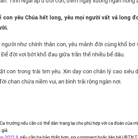
toàn. Tình Ngài ấp ủ đời con, đêm ngày xuống ngàn hồng 
ể con yêu Chúa hết long, yêu mọi người vất vả long đo
ười.
i người như chính thân con, yêu mảnh đời cùng khổ bơ 
Để đời vơi bớt khổ đau giữa trần thế nhiều bể dâu.
ặt con trong trái tim yêu. Xin dạy con chân lý cao siêu 
i chan chứa niềm vui, an bình trải rộng ngàn nơi.
Ca trưởng nếu cần có thể dàn trang lại cho phù hợp với ca đoàn của m
 giả.
on 2022.9
,
nếu cần hạ bản thấp hơn, xin comment hoặc liên hệ UBTN T