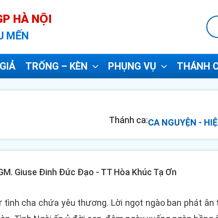
P HÀ NỘI
U MẾN
GIẢ
TRỐNG – KÈN
PHỤNG VỤ
THÁNH C
Thánh ca:
CA NGUYỆN - HIỆ
- GM. Giuse Đinh Đức Đạo - TT Hòa Khúc Tạ Ơn
tự tình cha chứa yêu thương. Lời ngọt ngào ban phát ân