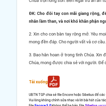
Chúa trọn lòng son. Bên Ngài trú ẩn an 
ĐK: Cho đôi tay con mãi giang rộng, đ
nhân lầm than, và nơi khó khăn phận ng
2. Xin cho con bàn tay rộng mở. Yêu mọ
mong đền đáp. Cho người vất vả cơ cầu. 
3. Bao hân hoan ở trong tình Chúa. Xin đ
Chúa, mong được chia sẻ với người. Để đờ
Tải xuống
UBTN TGP chia sẻ file Encore hoặc Sibelius để các 
Vui lòng không chỉnh sửa nhạc và lời bài hát của tác
File
Encore 5.0
không thể hạ bản. File
Sibelius
versi