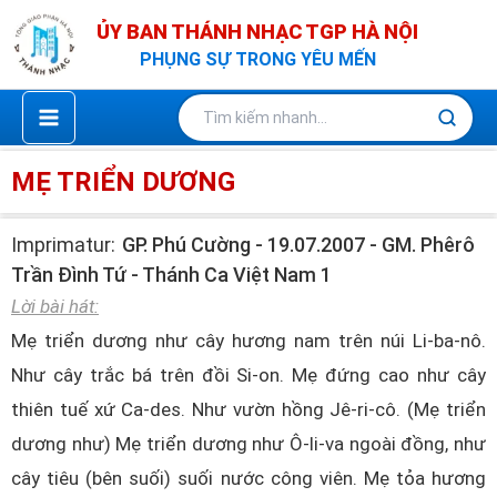
Nhảy
ỦY BAN THÁNH NHẠC TGP HÀ NỘI
tới
PHỤNG SỰ TRONG YÊU MẾN
nội
dung
MẸ TRIỂN DƯƠNG
Imprimatur:
GP. Phú Cường - 19.07.2007 - GM. Phêrô
Trần Đình Tứ - Thánh Ca Việt Nam 1
Lời bài hát:
Mẹ triển dương như cây hương nam trên núi Li-ba-nô.
Như cây trắc bá trên đồi Si-on. Mẹ đứng cao như cây
thiên tuế xứ Ca-des. Như vườn hồng Jê-ri-cô. (Mẹ triển
dương như) Mẹ triển dương như Ô-li-va ngoài đồng, như
cây tiêu (bên suối) suối nước công viên. Mẹ tỏa hương