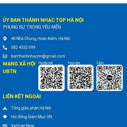
ỦY BAN THÁNH NHẠC TGP HÀ NỘI
PHỤNG SỰ TRONG YÊU MẾN
40 Nhà Chung, Hoàn Kiếm, Hà Nội
082 4332 699
banthanhnhachn@gmail.com
MẠNG XÃ HỘI
Facebook
Youtube
Zalo
UBTN
LIÊN KẾT NGOÀI
Tổng giáo phận Hà Nội
Hội đồng Giám Mục VN
Vatican New