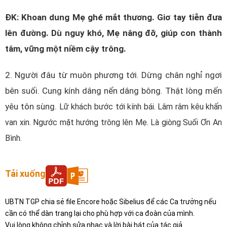
ĐK: Khoan dung Mẹ ghé mắt thương. Giơ tay tiễn đưa
lên đường. Dù nguy khó, Mẹ nâng đỡ, giúp con thành
tâm, vững một niềm cậy trông.
2. Người đâu từ muôn phương tới. Dừng chân nghỉ ngơi
bên suối. Cung kính dâng nến dâng bông. Thật lòng mến
yêu tôn sùng.
Lữ
khách
bước
tới
kính
bái
.
Lâm
râm
kêu
khấn
van
xin
.
Ngước
mặt
hướng
trông
lên
Mẹ
.
Là
giòng
Suối
Ơn
An
Bình
.
Tải xuống
UBTN TGP chia sẻ file Encore hoặc Sibelius để các Ca trưởng nếu
cần có thể dàn trang lại cho phù hợp với ca đoàn của mình.
Vui lòng không chỉnh sửa nhạc và lời bài hát của tác giả.