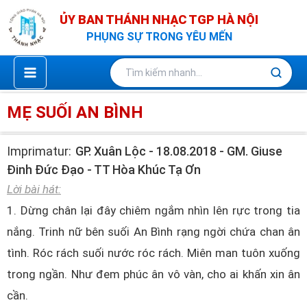
Nhảy
ỦY BAN THÁNH NHẠC TGP HÀ NỘI
tới
PHỤNG SỰ TRONG YÊU MẾN
nội
dung
MẸ SUỐI AN BÌNH
Imprimatur:
GP. Xuân Lộc - 18.08.2018 - GM. Giuse
Đinh Đức Đạo - TT Hòa Khúc Tạ Ơn
Lời bài hát:
1. Dừng chân lại đây chiêm ngắm nhìn lên rực trong tia
nắng. Trinh nữ bên suối An Bình rạng ngời chứa chan ân
tình. Róc rách suối nước róc rách. Miên man tuôn xuống
trong ngần. Như đem phúc ân vô vàn, cho ai khấn xin ân
cần.