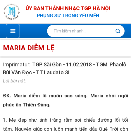
Nhảy
ỦY BAN THÁNH NHẠC TGP HÀ NỘI
tới
PHỤNG SỰ TRONG YÊU MẾN
nội
dung
MARIA DIỄM LỆ
Imprimatur:
TGP. Sài Gòn - 11.02.2018 - TGM. Phaolô
Bùi Văn Đọc - TT Laudato Si
Lời bài hát:
ĐK: Maria diễm lệ muôn sao sáng. Maria chói ngời
phúc ân Thiên Đàng.
1. Mẹ đẹp như ánh trăng rằm soi chiếu đường lối tối
tăm. Nguyện giúp con luôn mạnh tiến dẫu Quê Trời còn