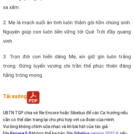
xa xăm.
2. Mẹ là mạch suối ân tình luôn thắm gội hồn chúng sinh.
Nguyện giúp con luôn bền vững tới Quê Trời đầy quang
vinh.
3. Trọn đời con hiến dâng Mẹ, xin giữ gìn luôn trắng
trong. Đừng luyến vương chi trần thế phúc thiên đàng
hằng trông mong.
Tải xuống
UBTN TGP chia sẻ file Encore hoặc Sibelius để các Ca trưởng nếu
cần có thể dàn trang lại cho phù hợp với ca đoàn của mình.
Vui lòng không chỉnh sửa nhạc và lời bài hát của tác giả.
File
Encore 5.0
không thể hạ bản. File
Sibelius
version 2022.9
,
nếu