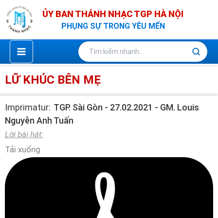
Nhảy
ỦY BAN THÁNH NHẠC TGP HÀ NỘI
tới
PHỤNG SỰ TRONG YÊU MẾN
nội
dung
LỮ KHÚC BÊN MẸ
Imprimatur:
TGP. Sài Gòn - 27.02.2021 - GM. Louis
Nguyễn Anh Tuấn
Lời bài hát:
Tải xuống