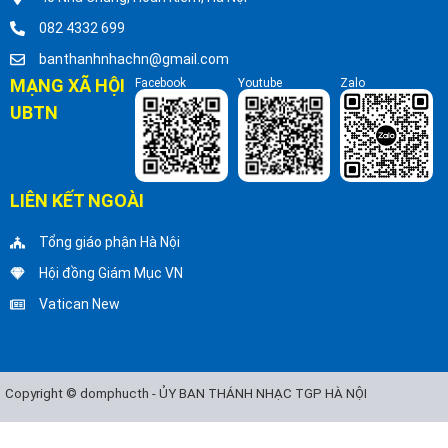
082 4332 699
banthanhnhachn@gmail.com
MẠNG XÃ HỘI
Facebook
Youtube
Zalo
UBTN
LIÊN KẾT NGOÀI
Tổng giáo phận Hà Nội
Hội đồng Giám Mục VN
Vatican New
Copyright © domphucth - ỦY BAN THÁNH NHẠC TGP HÀ NỘI