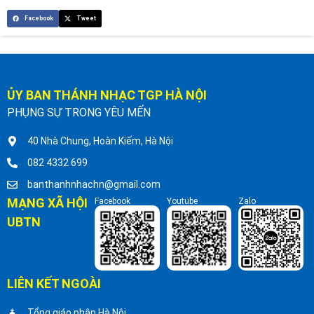
Facebook
Tweet
ỦY BAN THÁNH NHẠC TGP HÀ NỘI
PHỤNG SỰ TRONG YÊU MẾN
40 Nhà Chung, Hoàn Kiếm, Hà Nội
082 4332 699
banthanhnhachn@gmail.com
MẠNG XÃ HỘI
Facebook
Youtube
Zalo
UBTN
LIÊN KẾT NGOÀI
Tổng giáo phận Hà Nội