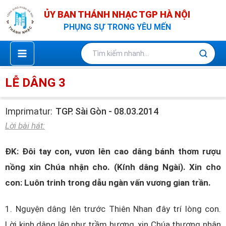
Nhảy
ỦY BAN THÁNH NHẠC TGP HÀ NỘI
tới
PHỤNG SỰ TRONG YÊU MẾN
nội
dung
LỄ DÂNG 3
Imprimatur:
TGP. Sài Gòn - 08.03.2014
Lời bài hát:
ĐK: Đôi tay con, vươn lên cao dâng bánh thơm rượu
nồng xin Chúa nhận cho. (Kính dâng Ngài). Xin cho
con: Luôn trinh trong dẫu ngàn vấn vương gian trần.
1. Nguyện dâng lên trước Thiên Nhan đây trí lòng con.
Lời kinh dâng lên như trầm hương, xin Chúa thương nhận