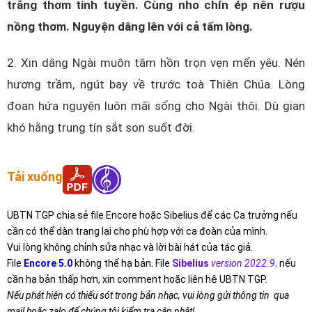
trắng thơm tinh tuyền. Cùng nho chín ép nên rượu
nồng thơm. Nguyện dâng lên với cả tấm lòng.
2. Xin dâng Ngài muôn tâm hồn trọn vẹn mến yêu. Nén
hương trầm, ngút bay về trước toà Thiên Chúa. Lòng
đoan hứa nguyện luôn mãi sống cho Ngài thôi. Dù gian
khó hằng trung tín sắt son suốt đời.
Tải xuống
UBTN TGP chia sẻ file Encore hoặc Sibelius để các Ca trưởng nếu
cần có thể dàn trang lại cho phù hợp với ca đoàn của mình.
Vui lòng không chỉnh sửa nhạc và lời bài hát của tác giả.
File
Encore 5.0
không thể hạ bản. File
Sibelius
version 2022.9
,
nếu
cần hạ bản thấp hơn, xin comment hoặc liên hệ UBTN TGP.
Nếu phát hiện có thiếu sót trong bản nhạc, vui lòng gửi thông tin qua
mail hoặc zalo để chúng tôi kiểm tra cập nhật!