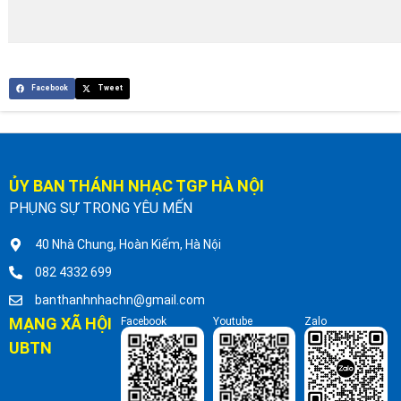
Facebook
Tweet
ỦY BAN THÁNH NHẠC TGP HÀ NỘI
PHỤNG SỰ TRONG YÊU MẾN
40 Nhà Chung, Hoàn Kiếm, Hà Nội
082 4332 699
banthanhnhachn@gmail.com
MẠNG XÃ HỘI
Facebook
Youtube
Zalo
UBTN