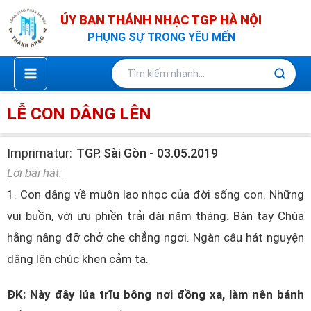
Nhảy
ỦY BAN THÁNH NHẠC TGP HÀ NỘI
tới
PHỤNG SỰ TRONG YÊU MẾN
nội
dung
LỄ CON DÂNG LÊN
Imprimatur:
TGP. Sài Gòn - 03.05.2019
Lời bài hát:
1. Con dâng về muôn lao nhọc của đời sống con. Những
vui buồn, với ưu phiền trải dài năm tháng. Bàn tay Chúa
hằng nâng đỡ chở che chẳng ngơi. Ngàn câu hát nguyện
dâng lên chúc khen cảm tạ.
ĐK: Này đây lúa trĩu bông nơi đồng xa, làm nên bánh