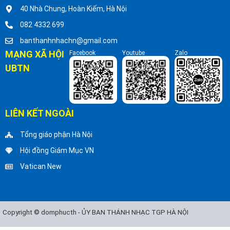
40 Nhà Chung, Hoàn Kiếm, Hà Nội
082 4332 699
banthanhnhachn@gmail.com
MẠNG XÃ HỘI
Facebook
Youtube
Zalo
UBTN
LIÊN KẾT NGOÀI
Tổng giáo phận Hà Nội
Hội đồng Giám Mục VN
Vatican New
Copyright © domphucth - ỦY BAN THÁNH NHẠC TGP HÀ NỘI