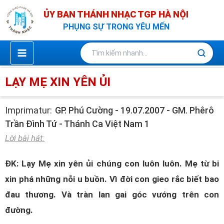
Nhảy
ỦY BAN THÁNH NHẠC TGP HÀ NỘI
tới
PHỤNG SỰ TRONG YÊU MẾN
nội
dung
LẠY MẸ XIN YÊN ỦI
Imprimatur:
GP. Phú Cường - 19.07.2007 - GM. Phêrô
Trần Đình Tứ - Thánh Ca Việt Nam 1
Lời bài hát:
ĐK: Lạy Mẹ xin yên ủi chúng con luôn luôn. Mẹ từ bi
xin phá những nỗi u buồn. Vì đời con gieo rắc biết bao
đau thương. Và tràn lan gai góc vướng trên con
đường.