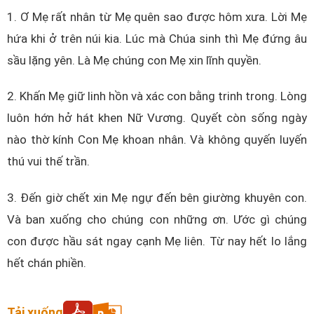
1. Ơ Mẹ rất nhân từ Mẹ quên sao được hôm xưa. Lời Mẹ
hứa khi ở trên núi kia. Lúc mà Chúa sinh thì Mẹ đứng âu
sầu lặng yên. Là Mẹ chúng con Mẹ xin lĩnh quyền.
2. Khấn Mẹ giữ linh hồn và xác con bằng trinh trong. Lòng
luôn hớn hở hát khen Nữ Vương. Quyết còn sống ngày
nào thờ kính Con Mẹ khoan nhân. Và không quyến luyến
thú vui thế trần.
3. Đến giờ chết xin Mẹ ngự đến bên giường khuyên con.
Và ban xuống cho chúng con những ơn. Ước gì chúng
con được hầu sát ngay cạnh Mẹ liên. Từ nay hết lo lắng
hết chán phiền.
Tải xuống