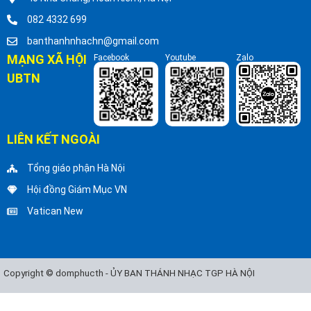
082 4332 699
banthanhnhachn@gmail.com
MẠNG XÃ HỘI
Facebook
Youtube
Zalo
UBTN
LIÊN KẾT NGOÀI
Tổng giáo phận Hà Nội
Hội đồng Giám Mục VN
Vatican New
Copyright © domphucth - ỦY BAN THÁNH NHẠC TGP HÀ NỘI