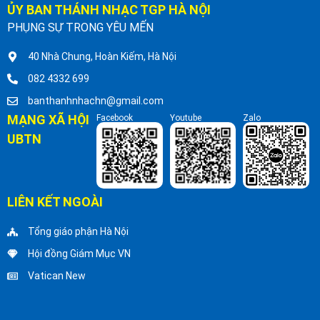
ỦY BAN THÁNH NHẠC TGP HÀ NỘI
PHỤNG SỰ TRONG YÊU MẾN
40 Nhà Chung, Hoàn Kiếm, Hà Nội
082 4332 699
banthanhnhachn@gmail.com
MẠNG XÃ HỘI
Facebook
Youtube
Zalo
UBTN
LIÊN KẾT NGOÀI
Tổng giáo phận Hà Nội
Hội đồng Giám Mục VN
Vatican New