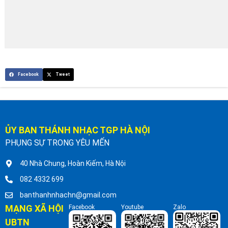
Facebook
Tweet
ỦY BAN THÁNH NHẠC TGP HÀ NỘI
PHỤNG SỰ TRONG YÊU MẾN
40 Nhà Chung, Hoàn Kiếm, Hà Nội
082 4332 699
banthanhnhachn@gmail.com
MẠNG XÃ HỘI
Facebook
Youtube
Zalo
UBTN