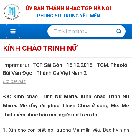
Nhảy
ỦY BAN THÁNH NHẠC TGP HÀ NỘI
tới
PHỤNG SỰ TRONG YÊU MẾN
nội
dung
KÍNH CHÀO TRINH NỮ
Imprimatur:
TGP. Sài Gòn - 15.12.2015 - TGM. Phaolô
Bùi Văn Đọc - Thánh Ca Việt Nam 2
Lời bài hát:
ĐK: Kính chào Trinh Nữ Maria. Kính chào Trinh Nữ
Maria. Mẹ đầy ơn phúc Thiên Chúa ở cùng Mẹ. Mẹ
thật diễm phúc hơn mọi người nữ trên đời.
1. Xin cho con biết noi gương Mẹ mến yêu. Bao hy sinh