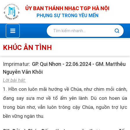
Nhảy
ỦY BAN THÁNH NHẠC TGP HÀ NỘI
tới
PHỤNG SỰ TRONG YÊU MẾN
nội
dung
KHÚC ÂN TÌNH
Imprimatur:
GP. Qui Nhơn - 22.06.2024 - GM. Matthêu
Nguyễn Văn Khôi
Lời bài hát:
1. Hồn con luôn mãi hướng về Chúa, như chim mỏi cánh,
đang say sưa mơ về tổ ấm yên lành. Dù con hoen úa
trong bùn nhơ, vẫn luôn trông cậy Chúa, nguồn trợ lực
bền vững ngàn thu.