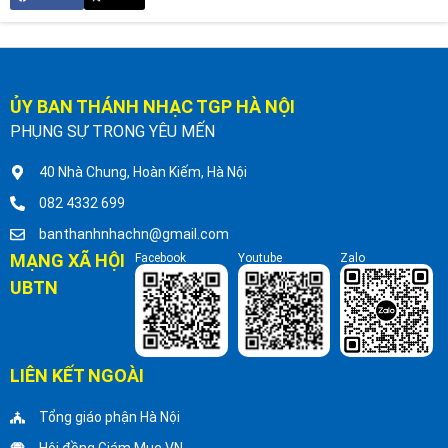
ỦY BAN THÁNH NHẠC TGP HÀ NỘI
PHỤNG SỰ TRONG YÊU MẾN
40 Nhà Chung, Hoàn Kiếm, Hà Nội
082 4332 699
banthanhnhachn@gmail.com
MẠNG XÃ HỘI
Facebook
Youtube
Zalo
UBTN
LIÊN KẾT NGOÀI
Tổng giáo phận Hà Nội