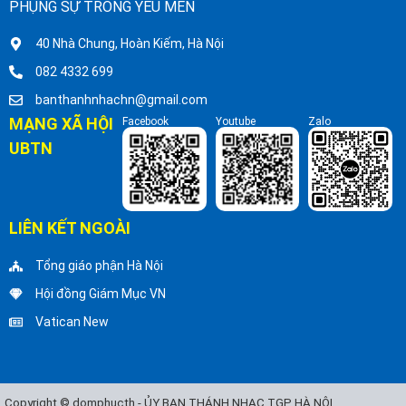
PHỤNG SỰ TRONG YÊU MẾN
40 Nhà Chung, Hoàn Kiếm, Hà Nội
082 4332 699
banthanhnhachn@gmail.com
MẠNG XÃ HỘI
Facebook
Youtube
Zalo
UBTN
LIÊN KẾT NGOÀI
Tổng giáo phận Hà Nội
Hội đồng Giám Mục VN
Vatican New
Copyright © domphucth - ỦY BAN THÁNH NHẠC TGP HÀ NỘI